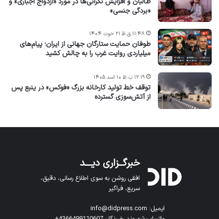
طالبان و افزایش نگرانی‌ها در مورد «ازدواج اجباری» و
«بردگی جنسی»
۱۱:۴۸ ق.ظ ۲۱ حوت ۱۴۰۴
طوفان حمایت ستارگان جهانی از ایران؛ پیام‌های
میلیاردی روایت غرب را به چالش کشید
۱۲:۱۹ ب.ظ ۱۰ اسد ۱۴۰۵
توقف خط تولید کارخانه بزرگ «فوکس» در ینبع پس
از آتش‌سوزی گسترده
خبرگــزاری دیـــد
افقی روشن به سوی اطلاع رسانی، دقیق،
سریع، فراگیر
ایمیل: info@didpress.com