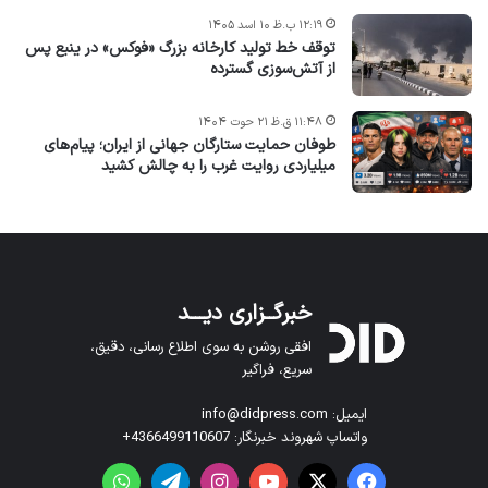
۱۲:۱۹ ب.ظ ۱۰ اسد ۱۴۰۵
توقف خط تولید کارخانه بزرگ «فوکس» در ینبع پس
از آتش‌سوزی گسترده
۱۱:۴۸ ق.ظ ۲۱ حوت ۱۴۰۴
طوفان حمایت ستارگان جهانی از ایران؛ پیام‌های
میلیاردی روایت غرب را به چالش کشید
خبرگــزاری دیـــد
افقی روشن به سوی اطلاع رسانی، دقیق،
سریع، فراگیر
ایمیل: info@didpress.com
واتساپ شهروند خبرنگار: 4366499110607+
فیس بوک
X
یوتیوب
اینستاگرام
تلگرام
واتس آپ