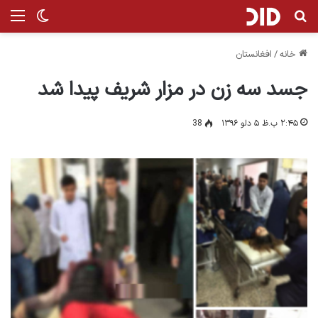
جستجو برای
من
تغییر پ
خانه
/
افغانستان
جسد سه زن در مزار شريف پیدا شد
۲:۴۵ ب.ظ ۵ دلو ۱۳۹۶
38