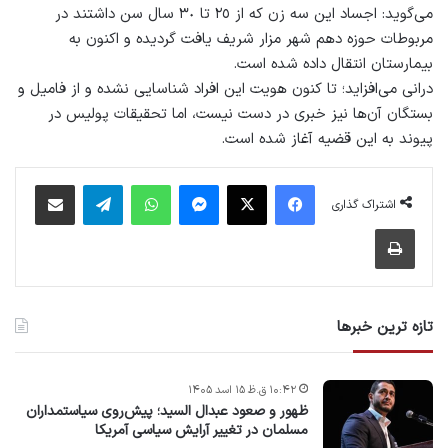
مى‌گويد: اجساد این سه زن كه از ٢٥ تا ٣٠ سال سن داشتند در
مربوطات حوزه دهم شهر مزار شريف يافت گرديده و اكنون به
بیمارستان انتقال داده شده است.
درانی مى‌افزايد؛ تا كنون هويت اين افراد شناسایی نشده و از فاميل و
بستگان آن‌ها نيز خبرى در دست نيست، اما تحقيقات پوليس در
پيوند به این قضيه آغاز شده است.
فیس بوک
X
پیام رسان
واتس آپ
تلگرام
اشتراک گذاری از طریق ایمیل
اشتراک گذاری
چاپ
تازه ترین خبرها
۱۰:۴۲ ق.ظ ۱۵ اسد ۱۴۰۵
ظهور و صعود عبدال السید؛ پیش‌روی سیاستمداران
مسلمان در تغییر آرایش سیاسی آمریکا