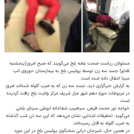
مسئولان ریاست صحت عامه بلخ می‌گویند که صبح امروز(پنجشنبه
۵دلو) جسد سه زن توسط پولیس بلخ به بیمارستان حوزوی انب
سینا انتقال داده شده است.
به گزارش خبرگزارى ديد، جسد سه زن كه به ضرب گلوله شده‌اند امروز
در مربوطات حوزه دهم شهر مزار شريف مركز ولايت بلخ يافت گرديده
است.
خواجه نور محمد فیض، سرطبیب شفاخانه ابوعلی سینای بلخی
مى‌گوید: تحقیقات ابتدایی نشان می‌دهد که این سه تن شب گذشته
به ضرب گلوله به قتل رسیده‌اند.
در همین حال، شیرجان درانی سخنگوی پولیس بلخ در اين مورد