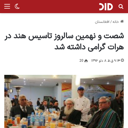
جستجو برای
من
تغییر پ
خانه
/
افغانستان
شصت و نهمین سالروز تاسیس هند در
هرات گرامی داشته شد
۹:۱۴ ق.ظ ۸ دلو ۱۳۹۶
20