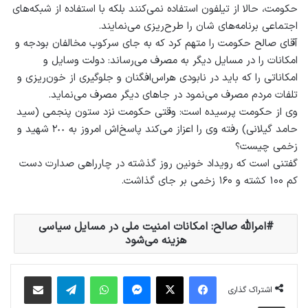
حكومت، حالا از تیلفون استفاده نمى‌كنند بلكه با استفاده از شبكه‌هاى
اجتماعى برنامه‌هاى شان را طرح‌ريزى مى‌نمايند.
آقای صالح حکومت را متهم کرد که به جای سرکوب مخالفان بودجه و
امکانات را در مسایل دیگر به مصرف می‌رساند: دولت وسایل و
امكاناتى را كه بايد در نابودى هراس‌افگنان و جلوگيرى از خون‌ريزى و
تلفات مردم مصرف مى‌نمود در جاهاى ديگر مصرف مى‌نمايد.
وی از حکومت پرسیده است: وقتى حكومت نزد ستون پنجمى (سيد
حامد گيلانى) رفته وى را اعزاز مى‌كند پاسخ‌اش امروز به ٢٠٠ شهيد و
زخمى چيست؟
گفتنی است که رویداد خونین روز گذشته در چارراهی صدارت دست
کم ۱۰۰ کشته و ۱۶۰ زخمی بر جای گذاشت.
امرالله صالح: امکانات امنیت ملی در مسایل سیاسی
هزینه می‌شود
فیس بوک
X
پیام رسان
واتس آپ
تلگرام
اشتراک گذاری از طریق ایمیل
اشتراک گذاری
چاپ