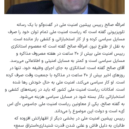
امرالله صالح رییس پیشین امنیت ملی در گفت‌وگو با یک رسانه
تلویزیونی گفته است که ریاست امنیت ملی تمام توان خود را صرف
مسایل سیاسی کرده و از کار استخباراتی و کشفی باز مانده است.
به نقل از طلوع نیوز، امرالله صالح گفته است که معصوم استانکزی
رییس امنیت ملی بیش از ۲۰ ساعت در هفته مصروف مذاکره و
مسایل سیاسی است و کمتر به مسایل امنیتی و اطلاعاتی می‌رسد.
آقای صالح گفته است: استانکزی به جای اجرای وظیفه خود، تنها در
روزهای اخیر بیش از ۲۰ ساعت در مذاکره با جمعیت وقت صرف کرده
است. او کار سیاسی می‌کند، امنیت ملی به حال خودش رها شده
است. امكانات رياست امنيت ملى كشور كه بايد در زمينه‌هاى كشفى و
استخباراتى بكار بسته شود در مسايل سياسى هزينه مى‌شود.
به گفته صالح، یکی از معاونین ریاست امنیت ملی جاسوس «آی اس
آی» است و دولت این موضوع را می‌داند.
رییس پیشین امنیت ملی در بخشی دیگر از اظهاراتش افزوده که
طالبان به دليل فاش و علنى شدن قدرت شنيدارى«استراق سمع»