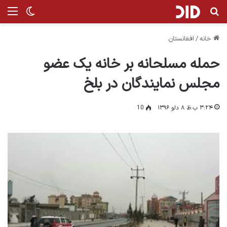
جستجو برای
من
تغییر پ
خانه
/
افغانستان
حمله مسلحانه بر خانه یک عضو
مجلس نمایندگان در بلخ
۳:۲۴ ب.ظ ۸ دلو ۱۳۹۶
10