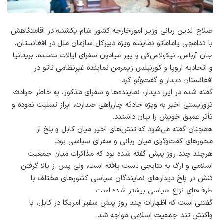
صلاح الدين ربانی وزير امورخارجه کشور شام يكشنبه در اقامتگاهش
با تدامچی ياماماتو نماينده ويژه دبيركل سازمان ملل در افغانستان،
جان آرباس، نیکولاس‌کی و پير ميادون سفرای ايالات متحده، بريتانيا
و اتحاديه اروپا و كورنيلس زيمرمن نماينده غيرنظامی ناتو در
افغانستان ديدار و گفت‌وگو كرد.
گفته شده در اين ديدار، نماينده‌ها و سفرای مذكور، به خاطر حوادث
تروريستی اخير به ويژه حادثه چارراهی صدارت، ابراز تسليت نموده و
تأثر عميق خويش را بيان داشتند.
همچنان گفته می‌شود که تنش‌های اخیر میان کابل و بلخ از
محورهای گفت‌وگوی میان ربانی و سفرای سیاسی بود.
هرچند چند روز پیش گفته شده بود که مذاکرات میان جمعیت
اسلامی و ارگ به نتایجی دست یافته است، ولی پس از بالا گرفتن
تنش در بلخ دیدارهای نمایندگان سیاسی کشورهای مختلف با
طرف‌های نزاع سیاسی بیشتر شده است.
گفتنی است که اظهارات چند روز پیش سفیر امریکا در کابل، با
واکنش تند جمعیت اسلامی مواجه شد.