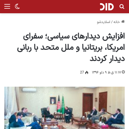
جستجو برای
من
تغییر پ
خانه
/
اسلایدشو
افزایش دیدارهای سیاسی؛ سفرای
امریکا، بریتانیا و ملل متحد با ربانی
دیدار کردند
۱۱:۱۷ ق.ظ ۹ دلو ۱۳۹۶
27