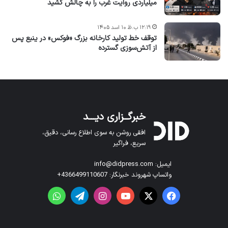
میلیاردی روایت غرب را به چالش کشید
۱۲:۱۹ ب.ظ ۱۰ اسد ۱۴۰۵
توقف خط تولید کارخانه بزرگ «فوکس» در ینبع پس
از آتش‌سوزی گسترده
خبرگــزاری دیـــد
افقی روشن به سوی اطلاع رسانی، دقیق،
سریع، فراگیر
ایمیل: info@didpress.com
واتساپ شهروند خبرنگار: 4366499110607+
فیس بوک
X
یوتیوب
اینستاگرام
تلگرام
واتس آپ