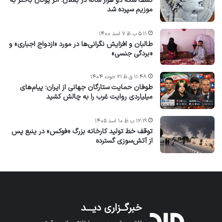
کشف سکه دو هزار ساله در بغلان؛ اثر یونان باختر به
موزیم سپرده شد
۵:۱۱ ب.ظ ۷ اسد ۱۴۰۰
طالبان و افزایش نگرانی‌ها در مورد «ازدواج اجباری» و
«بردگی جنسی»
۱۱:۴۸ ق.ظ ۲۱ حوت ۱۴۰۴
طوفان حمایت ستارگان جهانی از ایران؛ پیام‌های
میلیاردی روایت غرب را به چالش کشید
۱۲:۱۹ ب.ظ ۱۰ اسد ۱۴۰۵
توقف خط تولید کارخانه بزرگ «فوکس» در ینبع پس
از آتش‌سوزی گسترده
خبرگــزاری دیـــد