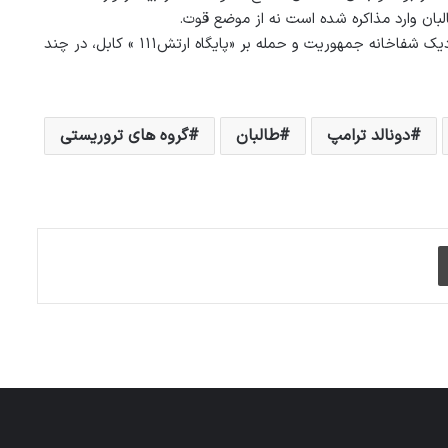
بان وارد مذاکره شده است نه از موضع قوت.
گفتنی است که حمله گروهی بر هوتل انترکانتیننتال، رویداد خونین در نزدیک شفاخانه جمهوریت و حمله بر «پایگاه ارتش۱۱۱ » کابل، در چند
دونالد ترامپ
طالبان
گروه های تروریستی
چاپ