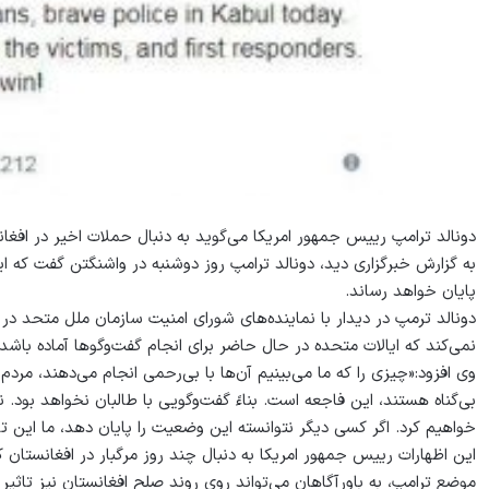
دونالد ترامپ رییس جمهور امریکا می‌گوید به دنبال حملات اخیر در افغان
به گزارش خبرگزاری دید، دونالد ترامپ روز دوشنبه در واشنگتن گفت که ایال
پایان خواهد رساند.
دونالد ترمپ در دیدار با نماینده‌های شورای امنیت سازمان ملل متحد در
نمی‌کند که ایالات متحده در حال حاضر برای انجام گفت‌وگوها آماده باشد و
وی افزود:«چیزی را که ما می‌بینیم آن‌ها با بی‌رحمی انجام می‌دهند، مردم 
بی‌گناه هستند، این فاجعه است. بناءً گفت‌وگویی با طالبان نخواهد بود. ن
خواهیم کرد. اگر کسی دیگر نتوانسته این وضعیت را پایان دهد، ما این تو
این اظهارات رییس جمهور امریکا به دنبال چند روز مرگبار در افغانستان 
موضع ترامپ، به باورآگاهان می‌تواند روی روند صلح افغانستان نیز تاثیر