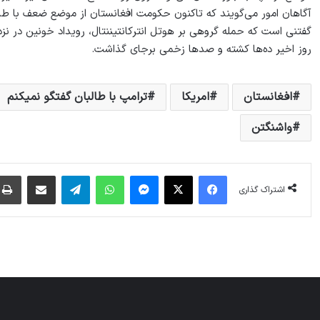
آگاهان امور می‌گویند که تاکنون حکومت افغانستان از موضع ضعف با طال
روز اخیر ده‌ها کشته و صدها زخمی برجای گذاشت.
افغانستان
امریکا
ترامپ با طالبان گفتگو نمیکنم
واشنگتن
فیس بوک
X
پیام رسان
واتس آپ
تلگرام
اشتراک گذاری از طریق ایمیل
اشتراک گذاری