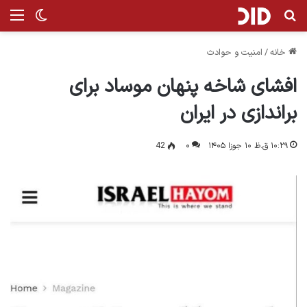
جستجو برای
منو
تغییر پ
خانه
/
امنیت و حوادث
افشای شاخه پنهان موساد برای
براندازی در ایران
۱۰:۲۹ ق.ظ ۱۰ جوزا ۱۴۰۵
۰
42