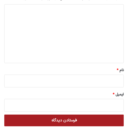
د
ی
د
گ
ا
ه
*
نام
*
ایمیل
*