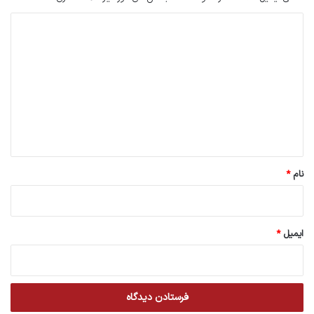
د
ی
د
گ
ا
ه
*
نام
*
ایمیل
*