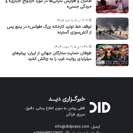
طالبان و افزایش نگرانی‌ها در مورد «ازدواج اجباری» و
«بردگی جنسی»
۱۲:۱۹ ب.ظ ۱۰ اسد ۱۴۰۵
توقف خط تولید کارخانه بزرگ «فوکس» در ینبع پس
از آتش‌سوزی گسترده
۱۱:۴۸ ق.ظ ۲۱ حوت ۱۴۰۴
طوفان حمایت ستارگان جهانی از ایران؛ پیام‌های
میلیاردی روایت غرب را به چالش کشید
خبرگــزاری دیـــد
افقی روشن به سوی اطلاع رسانی، دقیق،
سریع، فراگیر
ایمیل: info@didpress.com