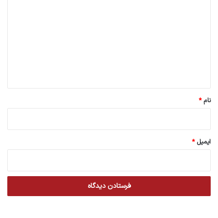
ی
د
گ
ا
ه
*
نام
*
ایمیل
*