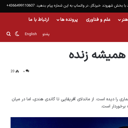
 با بخش شهروند خبرنگار، در واتساپ به این شماره پیام بدهید: 4366499110607+
هنر
علم و فناوری
پرونده ها
ارتباط با ما
تغییر پو
جست
پشتو
English
همیشه زنده
20
۰
اری را دیده است. از ماندلای آفریقایی تا گاندی هندی، اما در میان
 برخوردار است.