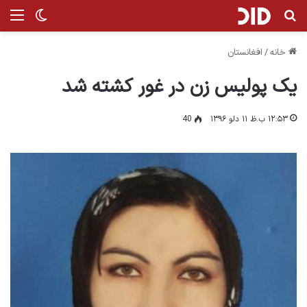
جستجو برای
من
تغییر پ
خانه
/
افغانستان
یک پولیس زن در غور کشته شد
۱۲:۵۳ ب.ظ ۱۱ دلو ۱۳۹۶
40