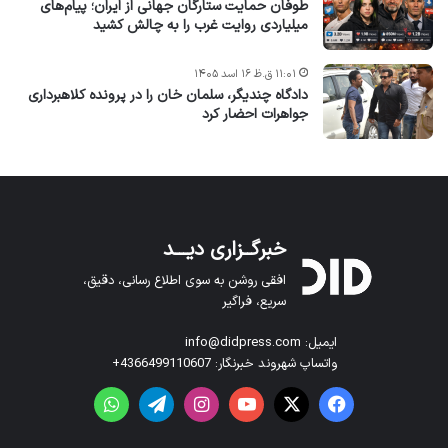
طوفان حمایت ستارگان جهانی از ایران؛ پیام‌های
میلیاردی روایت غرب را به چالش کشید
۱۱:۰۱ ق.ظ ۱۶ اسد ۱۴۰۵
دادگاه چندیگر، سلمان خان را در پرونده کلاهبرداری
جواهرات احضار کرد
خبرگــزاری دیـــد
افقی روشن به سوی اطلاع رسانی، دقیق،
سریع، فراگیر
ایمیل: info@didpress.com
واتساپ شهروند خبرنگار: 4366499110607+
فیس بوک
X
یوتیوب
اینستاگرام
تلگرام
واتس آپ