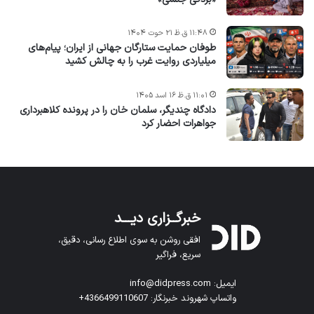
۱۱:۴۸ ق.ظ ۲۱ حوت ۱۴۰۴
طوفان حمایت ستارگان جهانی از ایران؛ پیام‌های
میلیاردی روایت غرب را به چالش کشید
۱۱:۰۱ ق.ظ ۱۶ اسد ۱۴۰۵
دادگاه چندیگر، سلمان خان را در پرونده کلاهبرداری
جواهرات احضار کرد
خبرگــزاری دیـــد
افقی روشن به سوی اطلاع رسانی، دقیق،
سریع، فراگیر
ایمیل: info@didpress.com
واتساپ شهروند خبرنگار: 4366499110607+