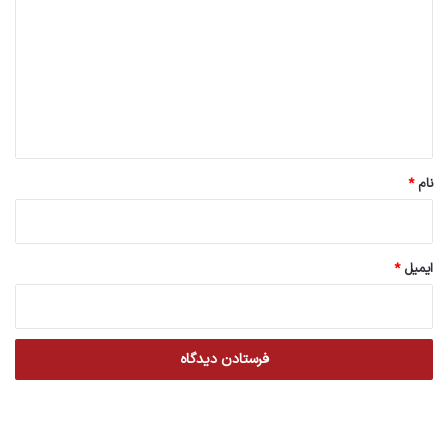
د
گ
ا
ه
*
نام
*
ایمیل
*