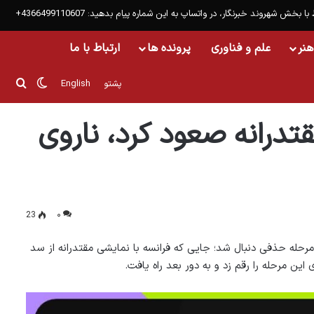
 با بخش شهروند خبرنگار، در واتساپ به این شماره پیام بدهید: 4366499110607+
هنر
علم و فناوری
پرونده ها
ارتباط با ما
تغییر پو
جست
پشتو
English
؛ فرانسه مقتدرانه صعود کرد، ناروی
23
۰
اد امروز با ادامه مرحله حذفی دنبال شد؛ جایی که فرانسه با نمایشی مقتدرانه از سد
ن مرحله را رقم زد و به دور بعد راه یافت.