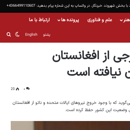
 با بخش شهروند خبرنگار، در واتساپ به این شماره پیام بدهید: 4366499110607+
هنر
علم و فناوری
پرونده ها
ارتباط با ما
تغییر پو
جست
پشتو
English
پایان نیافته است
جی از افغانستان
 نیافته است
20
۰
‌گوید که با وجود خروج نیروهای ایالات متحده و ناتو از افغانستان