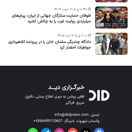
۱۱:۴۸ ق.ظ ۲۱ حوت ۱۴۰۴
طوفان حمایت ستارگان جهانی از ایران؛ پیام‌های
میلیاردی روایت غرب را به چالش کشید
۱۱:۰۱ ق.ظ ۱۶ اسد ۱۴۰۵
دادگاه چندیگر، سلمان خان را در پرونده کلاهبرداری
جواهرات احضار کرد
خبرگــزاری دیـــد
افقی روشن به سوی اطلاع رسانی، دقیق،
سریع، فراگیر
ایمیل: info@didpress.com
واتساپ شهروند خبرنگار: 4366499110607+