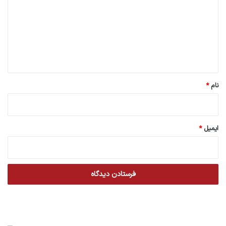
د
گ
ا
ه
*
نام
*
ایمیل
*