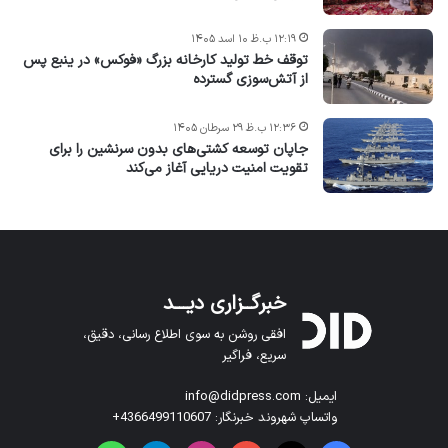
۱۲:۱۹ ب.ظ ۱۰ اسد ۱۴۰۵
توقف خط تولید کارخانه بزرگ «فوکس» در ینبع پس
از آتش‌سوزی گسترده
۱۲:۳۶ ب.ظ ۲۹ سرطان ۱۴۰۵
جاپان توسعه کشتی‌های بدون سرنشین را برای
تقویت امنیت دریایی آغاز می‌کند
خبرگــزاری دیـــد
افقی روشن به سوی اطلاع رسانی، دقیق،
سریع، فراگیر
ایمیل: info@didpress.com
واتساپ شهروند خبرنگار: 4366499110607+