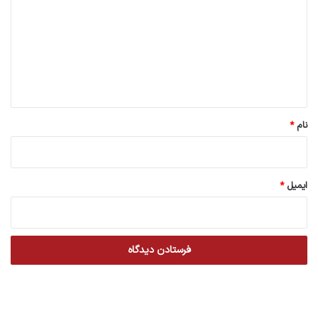
د
گ
ا
ه
*
نام
*
ایمیل
*