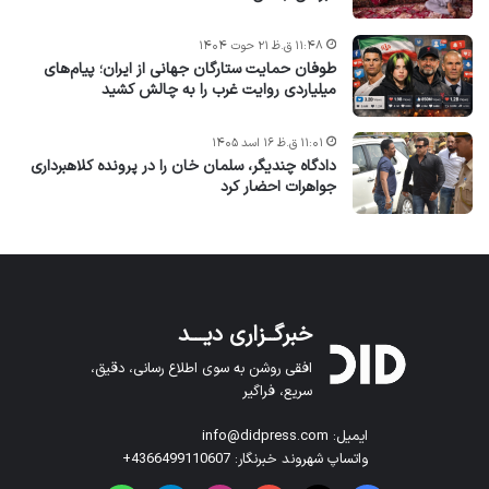
۱۱:۴۸ ق.ظ ۲۱ حوت ۱۴۰۴
طوفان حمایت ستارگان جهانی از ایران؛ پیام‌های
میلیاردی روایت غرب را به چالش کشید
۱۱:۰۱ ق.ظ ۱۶ اسد ۱۴۰۵
دادگاه چندیگر، سلمان خان را در پرونده کلاهبرداری
جواهرات احضار کرد
خبرگــزاری دیـــد
افقی روشن به سوی اطلاع رسانی، دقیق،
سریع، فراگیر
ایمیل: info@didpress.com
واتساپ شهروند خبرنگار: 4366499110607+