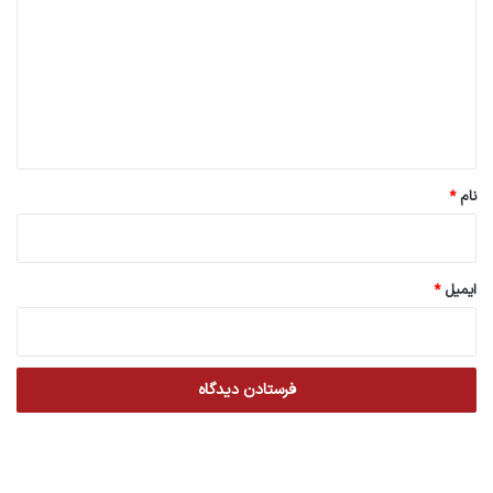
د
گ
ا
ه
*
نام
*
ایمیل
*