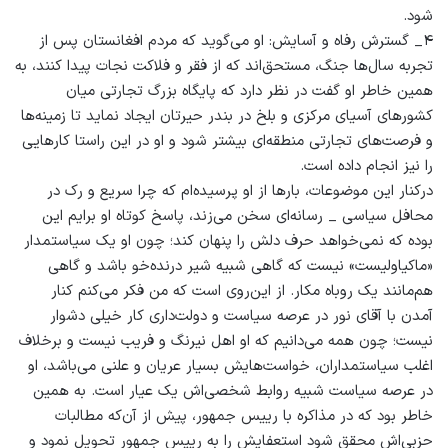
شود.
۴_ گسترش رفاه و آسایش: او می‌گوید که مردم افغانستان پس از
تجربه سال‌ها جنگ، مستحق‌اند که از فقر و فلاکت نجات پیدا کنند، به
همین خاطر او گفت در نظر دارد که پایگاه بزرگ تجارتی میان
کشورهای آسیای مرکزی و بلخ در بندر حیرتان ایجاد نماید تا زمینه‌ها
و فرصت‌های تجارتی منطقه‌ای بیشتر شود و او در این راستا کارهایی
را نیز انجام داده است.
درکنار این موضوعات، بارها از او پرسیده‌ام که چرا سریع و رک در
محافل سیاسی _ رسانه‌ای سخن می‌زند، پاسخ کوتاه او برایم این
بوده که نمی‌خواهد حرف دلش را پنهان کند؛ چون او یک سیاستمدار
«ماکیاولیست» نیست که گاهی شبیه شیر درنده‌خو باشد و گاهی
هم‌مانند یک روباه مکار. از این‌روی است که من فکر می‌کنم کنار
آمدن با آقای نور در عرصه سیاست و دولت‌داری کار خیلی دشوار
نیست؛ چون همه می‌دانیم که او اهل نیرنگ و فریب نیست و برخلاف
اغلب سیاستمداران، خواست‌هایش بسیار عریان و علنی می‌باشد، او
در عرصه سیاست شبیه روابط شخصی‌اش یک عیار است. به همین
خاطر بود که در مذاکره با رییس جمهور، پیش از آن‌که مطالبات
حزبی‌اش محقق شود استعفایش را به رییس جمهور تحویل نمود و