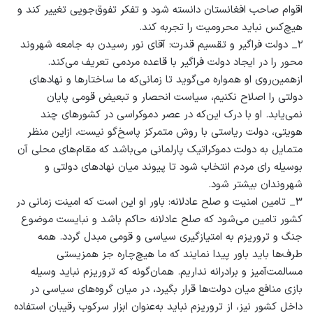
اقوام صاحب افغانستان دانسته شود و تفکر تفوق‌جویی تغییر کند و
هیچ‌کس نباید محرومیت را تجربه کند.
۲_ دولت فراگیر و تقسیم قدرت: آقای نور رسیدن به جامعه‌ شهروند
محور را در ایجاد دولت فراگیر با قاعده مردمی تعریف می‌کند.
ازهمین‌روی او همواره می‌گوید تا زمانی‌که ما ساختارها و نهادهای
دولتی را اصلاح نکنیم، سیاست انحصار و تبعیض قومی پایان
نمی‌یابد. او با درک این‌که در عصر دموکراسی در کشورهای چند
هویتی، دولت ریاستی با روش متمرکز پاسخ‌گو نیست، ازاین منظر
متمایل به دولت دموکراتیک پارلمانی می‌باشد که مقام‌های محلی آن
بوسیله رای مردم انتخاب شود تا پیوند میان نهادهای دولتی و
شهروندان بیشتر شود.
۳_ تامین امنیت و صلح عادلانه: باور او این است که امینت زمانی در
کشور تامین می‌شود که صلح عادلانه حاکم باشد و نبایست موضوع
جنگ و تروریزم به امتیازگیری سیاسی و قومی مبدل گردد. همه
طرف‌ها باید باور پیدا نمایند که ما هیچ‌چاره‌ جز همزیستی
مسالمت‌آمیز و برادرانه نداریم. همان‌گونه که تروریزم نباید وسیله
بازی منافع میان دولت‌ها قرار بگیرد، در میان گروه‌های سیاسی در
داخل کشور نیز، از تروریزم نباید به‌عنوان ابزار سرکوب رقیبان استفاده