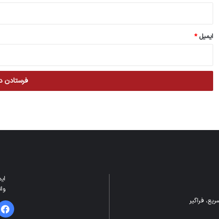
ایمیل
*
ایمیل: m
واتس
یع، فراگیر
فیس 