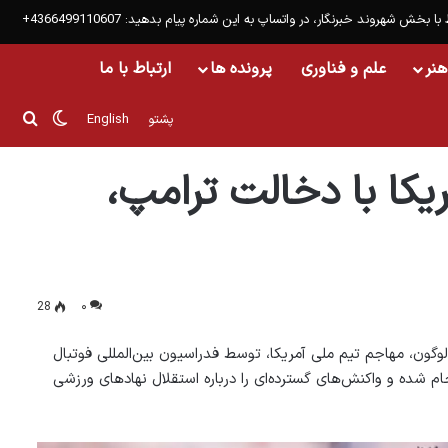
 با بخش شهروند خبرنگار، در واتساپ به این شماره پیام بدهید: 4366499110607+
هنر
علم و فناوری
پرونده ها
ارتباط با ما
تغییر پو
جست
پشتو
English
کا با دخالت ترامپ،
28
۰
لوگون، مهاجم تیم ملی آمریکا، توسط فدراسیون بین‌المللی فوتبال
م شده و واکنش‌های گسترده‌ای را درباره استقلال نهادهای ورزشی