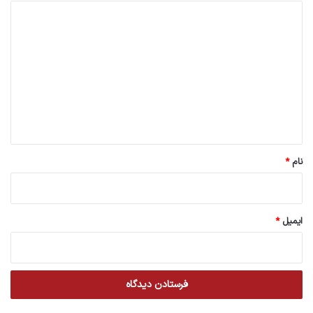
د
ی
د
گ
ا
ه
*
نام
*
ایمیل
*