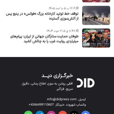
۱۲:۱۹ ب.ظ ۱۰ اسد ۱۴۰۵
توقف خط تولید کارخانه بزرگ «فوکس» در ینبع پس
از آتش‌سوزی گسترده
۱۱:۴۸ ق.ظ ۲۱ حوت ۱۴۰۴
طوفان حمایت ستارگان جهانی از ایران؛ پیام‌های
میلیاردی روایت غرب را به چالش کشید
خبرگــزاری دیـــد
افقی روشن به سوی اطلاع رسانی، دقیق،
سریع، فراگیر
ایمیل: info@didpress.com
واتساپ شهروند خبرنگار: 4366499110607+