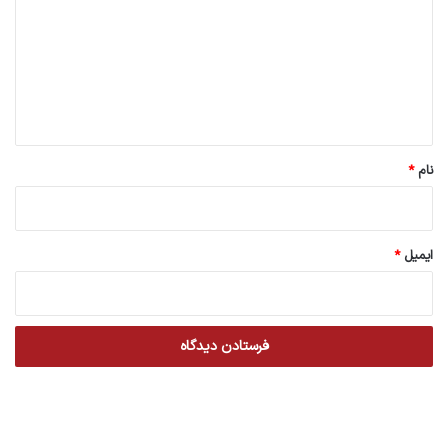
د
گ
ا
ه
*
نام
*
ایمیل
*