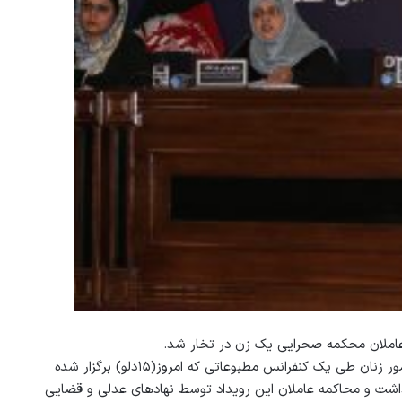
 عاملان محکمه صحرایی یک زن در تخار شد.
به گزارش خبرگزاری دید، سپوژمی وردک معیین مسلکی و پالیسی وزارت امور زنان طی یک کنفرانس مطبوعاتی که امروز(۱۵دلو) برگزار شده
داشت و محاکمه عاملان این رویداد توسط نهادهای عدلی و قضایی