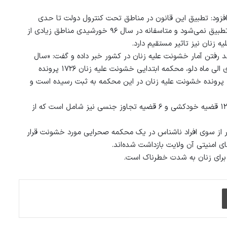
فزود: تطبیق این قانون در مناطق تحت کنترول دولت تا حدی
موفقیت‌آمیز بوده ولی مناطقی‌که از کنترول دولت خارج است این قانون تطبیق نمی‌شود و متاسفانه در سال ۹۶ خورشیدی مناطق زیادی از
 زنان نیز تاثیر مستقیم دارد.
 رفتن آمار خشونت علیه زنان در کشور خبر داده و گفت: «سال
۱۳۹۶ خشونت‌بارترین سال برای زنان افغانستان است که از اول سال جاری الی ماه دلو، محکمه ابتدایی خشونت علیه زنان ۱۷۲۶ پرونده
خشونت را به ثبت رسانده است، در حالی‌که سال گذشته خورشیدی ۱۲۵۰ پرونده خشونت علیه زنان در این محکمه به ثبت رسیده است و
خانم محمدی همچنان افزود: در پرونده ‌های سال جاری یک قضیه قتل، ۱۲ قضیه خودکشی و ۶ قضیه تجاوز جنسی نیز شامل است که از
ار از سوی افراد ناشناس در یک محکمه صحرایی مورد خشونت قرار
ی امنیتی آن ولایت بازداشت شده‌اند.
د برای زنان به شدت خطرناک است.
چاپ