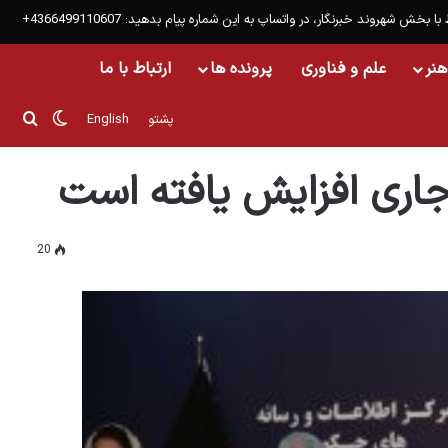
 با بخش شهروند خبرنگار، در واتساپ به این شماره پیام بدهید: 4366499110607+
هنر
علم و فناوری
پرونده ها
ارتباط با ما
تغییر پ
جست
پشتو
English
اری افزایش یافته است
20