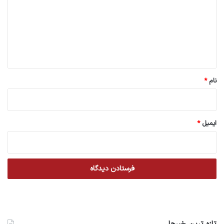
د
گ
ا
ه
*
نام
*
ایمیل
*