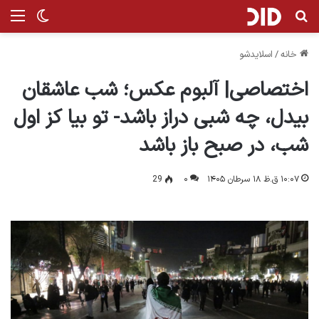
جستجو برای
منو
تغییر پ
خانه
/
اسلایدشو
اختصاصی| آلبوم عکس؛ شب عاشقان
بیدل، چه شبی دراز باشد- تو بیا کز اول
شب، در صبح باز باشد
۱۰:۰۷ ق.ظ ۱۸ سرطان ۱۴۰۵
۰
29