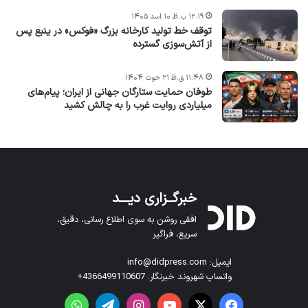
۱۲:۱۹ ب.ظ ۱۰ اسد ۱۴۰۵
توقف خط تولید کارخانه بزرگ «فوکس» در ینبع پس
از آتش‌سوزی گسترده
۱۱:۴۸ ق.ظ ۲۱ حوت ۱۴۰۴
طوفان حمایت ستارگان جهانی از ایران؛ پیام‌های
میلیاردی روایت غرب را به چالش کشید
خبرگــزاری دیـــد
افقی روشن به سوی اطلاع رسانی، دقیق،
سریع، فراگیر
ایمیل: info@didpress.com
واتساپ شهروند خبرنگار: 4366499110607+
فیس بوک
X
یوتیوب
اینستاگرام
تلگرام
واتس آپ