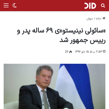
جستجو برای
من
تغییر پ
خانه
/
جهان
«سائولی نینیستو»ی ۶۹ ساله پدر و
رییس جمهور شد
۲:۵۳ ب.ظ ۱۵ دلو ۱۳۹۶
20