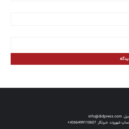
info@didpress.co
اپ شهروند خبرنگار: 4366499110607+