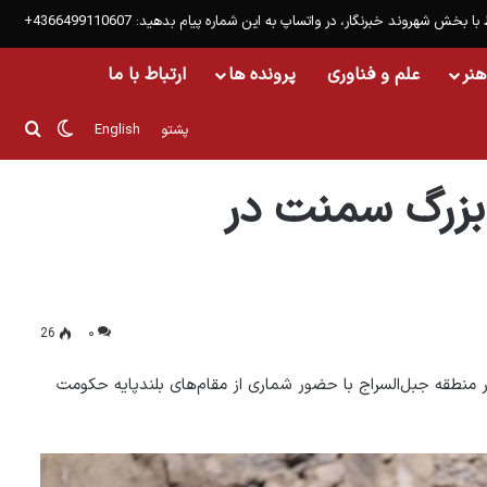
 با بخش شهروند خبرنگار، در واتساپ به این شماره پیام بدهید: 4366499110607+
هنر
علم و فناوری
پرونده ها
ارتباط با ما
تغییر پو
جست
پشتو
English
بزرگ سمنت در
26
۰
 منطقه جبل‌السراج با حضور شماری از مقام‌های بلندپایه حکومت