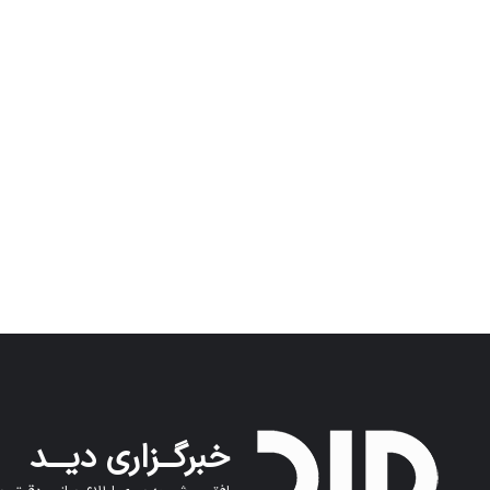
خبرگــزاری دیـــد