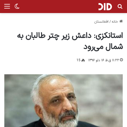
جستجو برای
من
تغییر پ
خانه
/
افغانستان
استانکزی: داعش زیر چتر طالبان به
شمال می‌رود
۱۱:۲۲ ق.ظ ۱۶ دلو ۱۳۹۶
15