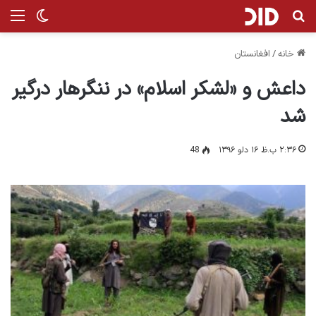
جستجو برای
من
تغییر پ
خانه
/
افغانستان
داعش و «لشکر اسلام» در ننگرهار درگیر
شد
۲:۳۶ ب.ظ ۱۶ دلو ۱۳۹۶
48