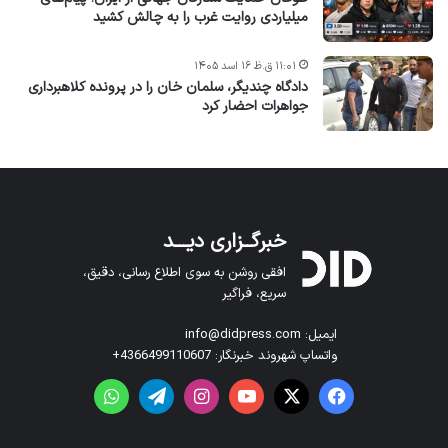
میلیاردی روایت غرب را به چالش کشید
۱۱:۰۱ ق.ظ ۱۶ اسد ۱۴۰۵
دادگاه چندیگر، سلمان خان را در پرونده کلاهبرداری
جواهرات احضار کرد
خبرگــزاری دیـــد
افقی روشن به سوی اطلاع رسانی، دقیق،
سریع، فراگیر
ایمیل: info@didpress.com
واتساپ شهروند خبرنگار: 4366499110607+
فیس بوک
X
یوتیوب
اینستاگرام
تلگرام
واتس آپ