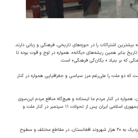
شترین اشتراکات را در حوزه‌‌های تاریخی، فرهنگی و زبانی دارند.
اریخ بنابر همین ریشه‌های «یگانه»، همواره در اوج و قوت بوده تا
گی که بر بنیاد « یگان‌گی فرهنگی» است.
است که دو ملت را علی‌رغم مرز سیاسی و جغرافیایی همواره در کنار
یش از ۳ دهه بحران در افغانستان، همواره در کنار مردم ما ایستاده و هیچ‌گاه منافع مردم این‌سوی
مرز را از آن‌سو جدا تعریف نکرده است. ولی این ایستادگی ملت و دولت جمهوری اسلامی ایران پس از تحولات ۱۱ سپتمبر در کنار ملت و
هم‌اکنون، افغانستان بیشترین مهاجر را در جمهوری اسلامی ایران دارد و نزدیک به ۲۰ هزار شهروند افغانستان، در مقاطع مختلف و سطوح