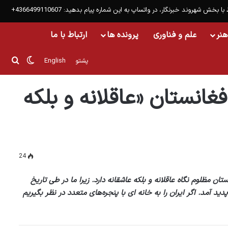
 با بخش شهروند خبرنگار، در واتساپ به این شماره پیام بدهید: 4366499110607+
هنر
علم و فناوری
پرونده ها
ارتباط با ما
تغییر پ
جست
پشتو
English
است
فغانستان «عاقلانه و بلکه
24
ان مظلوم نگاه عاقلانه و بلکه عاشقانه دارد. زیرا ما در طی تاریخ
آمد. اگر ایران را به خانه ای با پنجره‌های متعدد در نظر بگیریم