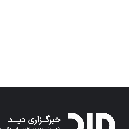
خبرگــزاری دیـــد