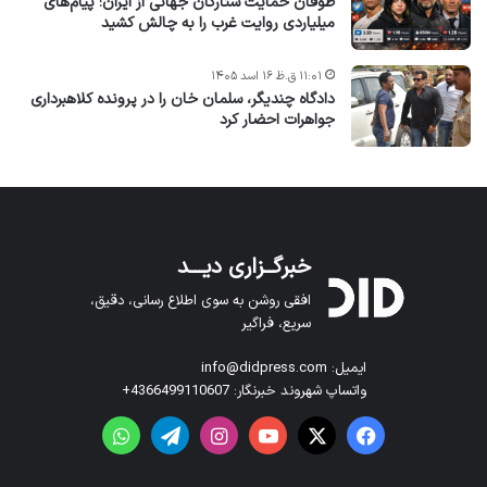
طوفان حمایت ستارگان جهانی از ایران؛ پیام‌های
میلیاردی روایت غرب را به چالش کشید
۱۱:۰۱ ق.ظ ۱۶ اسد ۱۴۰۵
دادگاه چندیگر، سلمان خان را در پرونده کلاهبرداری
جواهرات احضار کرد
خبرگــزاری دیـــد
افقی روشن به سوی اطلاع رسانی، دقیق،
سریع، فراگیر
ایمیل: info@didpress.com
واتساپ شهروند خبرنگار: 4366499110607+
فیس بوک
X
یوتیوب
اینستاگرام
تلگرام
واتس آپ