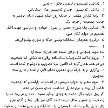
۱_ تشکیل کمیسیون تعدیل قانون اساسی.
۲_ تشکیل کمیسیون اصلاح کمیسیون‌های انتخاباتی.
۳_ ارایه گزارش مفصل از حادثه روز جنازه شهید سالم ایزدیار به
جانب جمعیت از طرف ارگ.
۴_ تشکیل یک شورای معتبر از رهبران جهادی و سیاسی جهت اخذ
تصمیم در موارد کلان ملی.
۵_ برگزاری همزمان انتخابات ولسی جرگه و شورای ولسوالی‌ها.
و ………….
سه مورد جنجالی و توافق نشده هم عبارت است از:
۱_ توزیع تذکره الکترونیک(شناسنامه برقی) به شکلی که جمعیت
می‌خواهد، همان‌گونه که قانون قبلاً تصویب و توشیح شده است.
۲_ برگزاری لویه جرگه برای تعدیل نظام، قبل از انتخابات ریاست
جمهوری.
۳_ سهم دهی به احزاب سیاسی در انتخابات پارلمانی که جمعیت
طالب آن بوده و تیم مقابل مخالفت جدی نشان می‌دهد.
اگر روی موارد باقی مانده به زودی توافق نشود، احتمال می‌رود که یا
وضعیت به همین شکل می‌ماند که آقای نور والی بلخ و آقای غنی
والی کابل باقی بمانند تا رسیدن به انتخابات و یا ملل متحد و سفارت