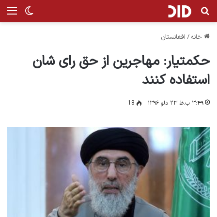
جستجو برای
من
تغییر پ
خانه
/
افغانستان
حکمتیار: مهاجرین از حق رای شان
استفاده کنند
۳:۴۹ ب.ظ ۲۳ دلو ۱۳۹۶
18