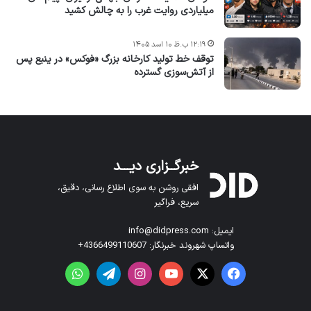
میلیاردی روایت غرب را به چالش کشید
۱۲:۱۹ ب.ظ ۱۰ اسد ۱۴۰۵
توقف خط تولید کارخانه بزرگ «فوکس» در ینبع پس
از آتش‌سوزی گسترده
خبرگــزاری دیـــد
افقی روشن به سوی اطلاع رسانی، دقیق،
سریع، فراگیر
ایمیل: info@didpress.com
واتساپ شهروند خبرنگار: 4366499110607+
فیس بوک
X
یوتیوب
اینستاگرام
تلگرام
واتس آپ