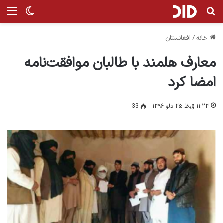
جستجو برای
من
تغییر پ
خانه
/
افغانستان
معارف هلمند با طالبان موافقت‌نامه
امضا کرد
۱۱:۲۳ ق.ظ ۲۵ دلو ۱۳۹۶
33