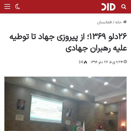
جستجو برای
من
تغییر پ
خانه
/
افغانستان
۲۶دلو ۱۳۶۹؛ از پیروزی جهاد تا توطیه
علیه رهبران جهادی
۹:۲۴ ق.ظ ۲۶ دلو ۱۳۹۶
24