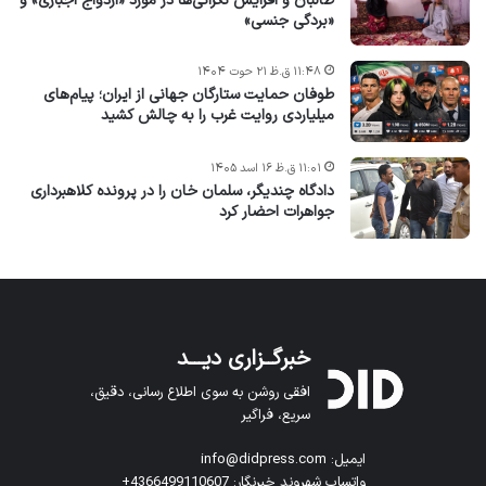
طالبان و افزایش نگرانی‌ها در مورد «ازدواج اجباری» و
«بردگی جنسی»
۱۱:۴۸ ق.ظ ۲۱ حوت ۱۴۰۴
طوفان حمایت ستارگان جهانی از ایران؛ پیام‌های
میلیاردی روایت غرب را به چالش کشید
۱۱:۰۱ ق.ظ ۱۶ اسد ۱۴۰۵
دادگاه چندیگر، سلمان خان را در پرونده کلاهبرداری
جواهرات احضار کرد
خبرگــزاری دیـــد
افقی روشن به سوی اطلاع رسانی، دقیق،
سریع، فراگیر
ایمیل: info@didpress.com
واتساپ شهروند خبرنگار: 4366499110607+