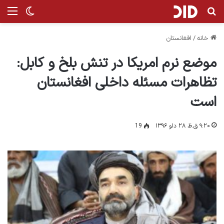
جستجو برای
من
تغییر پ
خانه
/
افغانستان
موضع نرم امریکا در تنش بلخ و کابل:
تظاهرات مسئله داخلی افغانستان
است
۹:۲۰ ق.ظ ۲۸ دلو ۱۳۹۶
19