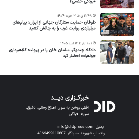
«بردگی جنسی»
۱۱:۴۸ ق.ظ ۲۱ حوت ۱۴۰۴
طوفان حمایت ستارگان جهانی از ایران؛ پیام‌های
میلیاردی روایت غرب را به چالش کشید
۱۱:۰۱ ق.ظ ۱۶ اسد ۱۴۰۵
دادگاه چندیگر، سلمان خان را در پرونده کلاهبرداری
جواهرات احضار کرد
خبرگــزاری دیـــد
افقی روشن به سوی اطلاع رسانی، دقیق،
سریع، فراگیر
ایمیل: info@didpress.com
واتساپ شهروند خبرنگار: 4366499110607+