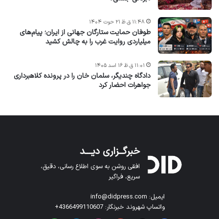
۱۱:۴۸ ق.ظ ۲۱ حوت ۱۴۰۴
طوفان حمایت ستارگان جهانی از ایران؛ پیام‌های
میلیاردی روایت غرب را به چالش کشید
۱۱:۰۱ ق.ظ ۱۶ اسد ۱۴۰۵
دادگاه چندیگر، سلمان خان را در پرونده کلاهبرداری
جواهرات احضار کرد
خبرگــزاری دیـــد
افقی روشن به سوی اطلاع رسانی، دقیق،
سریع، فراگیر
ایمیل: info@didpress.com
واتساپ شهروند خبرنگار: 4366499110607+