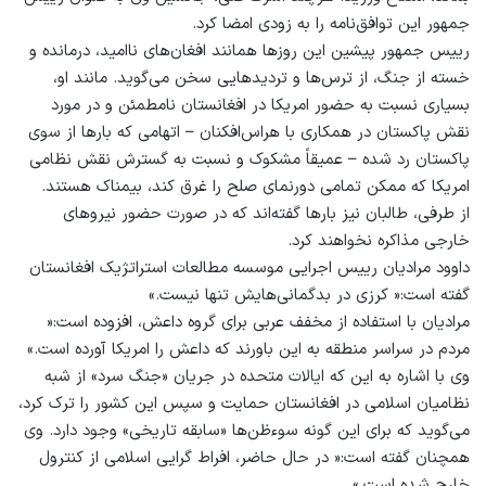
جمهور این توافق‌نامه را به زودی امضا کرد.
رییس جمهور پیشین این روزها همانند افغان‌های ناامید، درمانده و
خسته از جنگ، از ترس‌ها و تردید‌هایی سخن می‌گوید. مانند او،
بسیاری نسبت به حضور امریکا در افغانستان نامطمئن و در مورد
نقش پاکستان در همکاری با هراس‌افکنان – اتهامی که بارها از سوی
پاکستان رد شده – عمیقاً مشکوک و نسبت به گسترش نقش نظامی
امریکا که ممکن تمامی دورنمای صلح را غرق کند، بیمناک هستند.
از طرفی، طالبان نیز بارها گفته‌اند که در صورت حضور نیروهای
خارجی مذاکره نخواهند کرد.
داوود مرادیان رییس اجرایی موسسه‌ مطالعات استراتژیک افغانستان
گفته است:« کرزی در بدگمانی‌‌هایش تنها نیست.»
مرادیان با استفاده از مخفف عربی برای گروه داعش، افزوده است:«
مردم در سراسر منطقه به این باورند که داعش را امریکا آورده است.»
وی با اشاره به این ‌که ایالات متحده در جریان «جنگ سرد» از شبه‌
نظامیان اسلامی در افغانستان حمایت و سپس این کشور را ترک کرد،
می‌‌گوید که برای این ‌گونه سوء‌ظن‌ها «سابقه‌ تاریخی» وجود دارد. وی
همچنان گفته است:« در حال حاضر، افراط ‌گرایی اسلامی از کنترول
خارج شده است.»