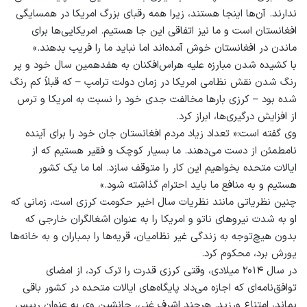
ندارند. آن‌ها اینجا هستند، زیرا همه رقبای بزرگ امریکا در همسایگی
افغانستان است و ما نیز اتفاقی این‌ جا هستیم. امریکایی‌ها برای
ماندن در افغانستان خوش آمده‌‌اند اما نباید ما را فریب بدهند.»
با کشیده شدن مبارزه علیه هراس‌افکنان به هفدهمین سال خود و پر
رنگ شدن نقش نظامی امریکا در زمان دولت ترامپ – که قبلاً کم رنگ
شده بود – کرزی بارها مخالفت جدی خود را نسبت به امریکا و ترس
از افزایش درگیری‌ها، ابراز کرد.
وی گفته است:« تعداد زیاد مردم افغانستان جان خود را برای آینده
نامطمئن از دست می‌دهند. ما بسیار کوچک و فقیر هستیم که از
ایالات متحده بخواهیم این کار را متوقف سازد. اما ما یک کشور
هستیم و به منافع ما باید احترام گذاشته شود.»
چنین نظریاتی مانند نظریات سال اخیر حکومت کرزی است، زمانی که
او به شدت نیروهای ناتو و امریکا را به عنوان اشغالگران خارجی که
بدون هیچ‌توجه به زندگی غیر نظامیان، قریه‌ها را بمباران و به خانه‌ها
یورش برد، محکوم کرد.
در سال ۲۰۱۴ میلادی، وقتی کرزی قدرت را ترک کرد، از امضای
توافق‌نامه‌ای که اجازه می‌داد پایگاه‌های ایالات متحده در کشور باقی
بماند، امتناع ورزید. هرچند اشرف غنی، جانشین وی به عنوان رییس