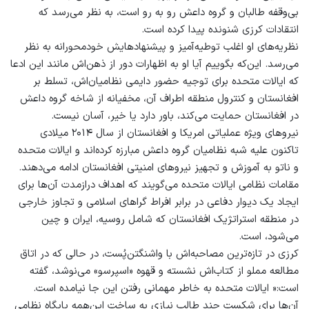
بی‌وقفه‌ طالبان و گروه داعش رو به رو است، به ‌نظر می‌رسد که
انتقادات کرزی شنونده پیدا کرده است.
نظریه‌های او اغلب توطیه‌آمیز و پیشنهادهایش خودمحورانه به ‌نظر
می‌رسد. این‌که بگوییم آیا او به اظهارات دور از ذهن‌اش مانند این ادعا
که ایالات متحده برای توجیه حضور دایمی نظامیان‌‌اش، تسلط بر
افغانستان و کنترول منطقه‌ اطراف آن، مخفیانه از شاخه‌ گروه داعش
در افغانستان حمایت می‌‌کند، باور دارد یا خیر، آسان نیست.
نیروهای ویژه عملیاتی امریکا و افغانستان از سال ۲۰۱۴ میلادی
تاکنون علیه شبه نظامیان گروه داعش مبارزه کرده‌اند و ایالات متحده
و ناتو به آموزش و تجهیز نیروهای امنیتی افغانستان ادامه می‌دهند.
مقامات نظامی ایالات متحده می‌گویند که اهداف درازمدت آن‌ها برای
ایجاد یک دیوار دفاعی در برابر افراط گراهای اسلامی و تجاوز خارجی
در منطقه استراتژیک افغانستان که شامل روسیه، ایران و چین
می‌شود، است.
کرزی در تازه‌ترین مصاحبه‌اش با واشنگتن‌پُست، در حالی ‌که در اتاق
مطالعه‌ مملو از کتاب‌اش نشسته و قهوه «اسپرسو» می‌نوشد، گفته
است:« ایالات متحده به خاطر مهمانی ‌رفتن این‌ جا نیامده است.
آن‌ها برای شکست چند طالب نیازی به ساخت این‌همه پایگاه نظامی