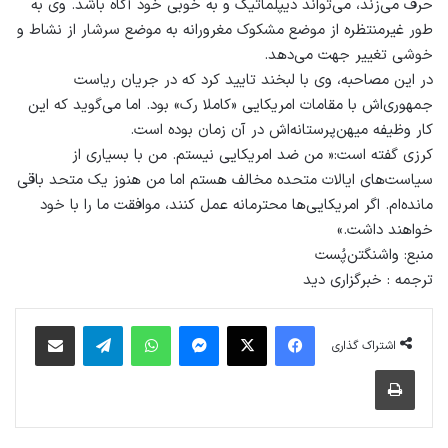
حرف می‌زند، می‌تواند دیپلماتیک و به خوبی خود آگاه باشد. وی به
طور غیرمنتظره‌ از موضع مشکوک مغرورانه به موضع سرشار از نشاط و
خوشی تغییر جهت ‌می‌دهد.
در این مصاحبه، وی با لبخند تایید کرد که در جریان ریاست
‌جمهوری‌اش با مقامات امریکایی «کاملا رک» بود. اما می‌گوید که این
کار وظیفه‌ میهن‌پرستانه‌اش در آن زمان بوده است.
کرزی گفته است:« من ضد امریکایی نیستم. من با بسیاری از
سیاست‌های ایالات متحده مخالف هستم اما من هنوز یک متحد باقی
مانده‌ام. اگر امریکایی‌ها محترمانه عمل کنند، موافقت ما را با خود
خواهند داشت.»
منبع: واشنگتن‌پُست
ترجمه : خبرگزاری دید
فیس بوک
X
پیام رسان
واتس آپ
تلگرام
اشتراک گذاری از طریق ایمیل
اشتراک گذاری
چاپ