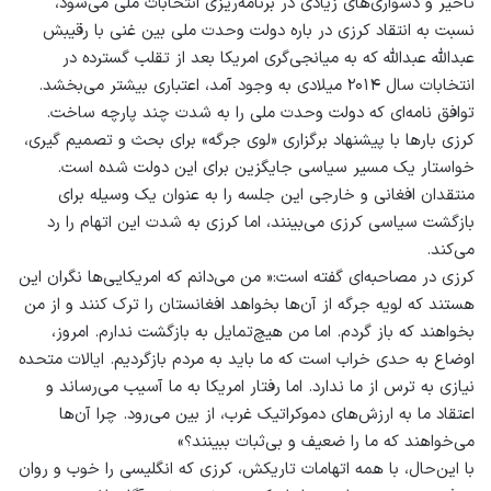
تاخیر و دشواری‌های زیادی در برنامه‌ریزی انتخابات ملی می‌شود،
نسبت به انتقاد کرزی در باره دولت وحدت ملی بین غنی با رقیبش
عبدالله عبدالله که به میانجی‌گری امریکا بعد از تقلب گسترده در
انتخابات سال ۲۰۱۴ میلادی به وجود آمد، اعتباری بیشتر می‌بخشد.
توافق نامه‌ای که دولت وحدت ملی را به شدت چند پارچه ساخت.
کرزی بارها با پیشنهاد برگزاری «لوی جرگه» برای بحث و تصمیم گیری،
خواستار یک مسیر سیاسی جایگزین برای این دولت شده است.
منتقدان افغانی و خارجی این جلسه را به عنوان یک وسیله برای
بازگشت سیاسی کرزی می‌بینند، اما کرزی به شدت این اتهام را رد
می‌کند.
کرزی در مصاحبه‌ای گفته است:« من می‌دانم که امریکایی‌ها نگران این
‌هستند که لویه جرگه از آن‌ها بخواهد افغانستان را ترک کنند و از من
بخواهند که باز گردم. اما من هیچ‌تمایل به بازگشت ندارم. امروز،
اوضاع به حدی خراب است که ما باید به مردم بازگردیم. ایالات متحده
نیازی به ترس از ما ندارد. اما رفتار امریکا به ما آسیب می‌رساند و
اعتقاد ما به ارزش‌های دموکراتیک غرب، از بین می‌رود. چرا آن‌ها
می‌خواهند که ما را ضعیف و بی‌ثبات ببینند؟»
با این‌حال، با همه اتهامات تاریکش، کرزی که انگلیسی را خوب و روان