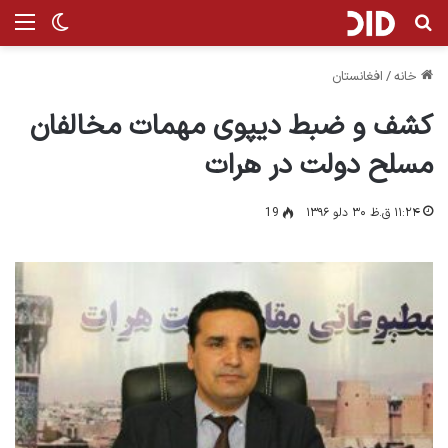
جستجو برای
من
تغییر پ
خانه
/
افغانستان
کشف و ضبط دیپوی مهمات مخالفان
مسلح دولت در هرات
۱۱:۲۴ ق.ظ ۳۰ دلو ۱۳۹۶
19