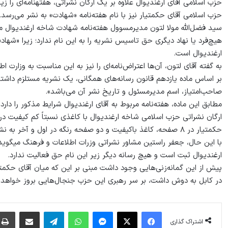
حزب اسلامی آقای ارغندیوال علاوه بر یک ارگان نشراتی، هفته‏نامه‌ای را ز
حزب اسلامی آقای حکمتیار نیز با نام هفته‌نامه‌ «شهادت» به نشر می‌رسد.
سید فضل‌الله مولا لتون مدیرمسوول هفته‌نامه‌ شهادت شاخه‌ ارغندیوال م
هیچ‌فرد یا نهاد دیگری حق تاسیس نشریه‌ را به این نام ندارد؛ زیرا «شها
ارغندیوال است.
به گفته آقای لتون، آن‌ها اعتراض‌نامه‌ای‌ را نیز به این مناسبت به وزارت ا
بر اساس ماده‌ یازدهم قانون رسانه‌های همگانی، یک نشریه مستلزم دا
صاحب‌امتياز، اسم مديرمسئول و تاريخ نشر آن می‌باشد».
مطابق این ماده، هفته‌نامه‌ مربوط به آقای ارغندیوال شرایط مذکور را دارد،
ارگان نشراتی حزب اسلامی شاخه‌ ارغندیوال با کاغذی نسبتاً کم ‌کیفیت در
حکمتیار در ۸ صفحه، کاغذ باکیفیت و دو صفحه‌ رنگه در اول و آخر به نشر می‌رسد.
با این حال، جعفر راستین مشاور نشراتی وزرات اطلاعات و فرهنگ می‏گوید:
ارغندیوال ثبت است و هیچ رسانه‌ دیگر زیر این نام حق فعالیت ندارد.
پیش از این گمانه‌زنی‌هایی وجود داشت مبنی بر این که میان آقای حکمتی
در کابل به دوش داشت، بر سر رهبری این حزب جنجال‌هایی بروز خواهد ک
فیس بوک
X
پیام رسان
واتس آپ
تلگرام
اشتراک گذاری از طریق ایمیل
اشتراک گذاری