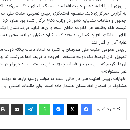
پیروزی آن‌ را ادامه دهیم. دولت افغانستان جنگ را برای جنگ نمی‌کند بل
جمهور و مقامات بلندپایه کشور در وزارت دفاع برگزار شده بود علاوه کرد: 
نیست بلکه وظیفه هر خانواده افغان است و آن‌ها نباید فرزندانشان‌را بگ
آقای استانکزی افزود: کسانی هستند که بااشاره دیگران در افغانستان فعال
علیه آنان را آغاز کند.
رییس عمومی امنیت ملی همچنان با اشاره به اسناد دست یافته دولت مبن
تمویل آنان توسط یک دولت مشخص افزود:« برخی‌ها ادعا می‌کنند که چرخ
آن‌ها بگویم که این خبر جز افسانه‌ چیزی بیش نیست و باید دربرابر دو
غیر مسئولانه.»
اظهارات رییس امنیت ملی در حالی است که دولت روسیه بارها به دولت اف
مشکوک در آسمان افغانستان هشدار داده است، ولی مقامات امنیتی این ادعا
فیس بوک
X
پیام رسان
واتس آپ
تلگرام
اشتراک گذاری از طریق ایمیل
اشتراک گذاری