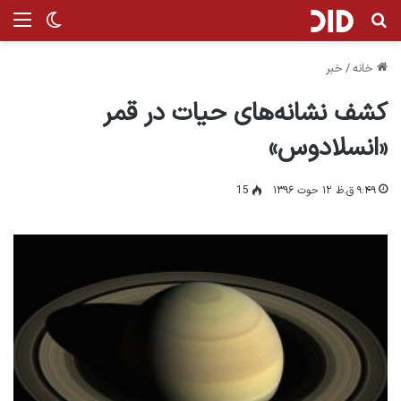
جستجو برای
من
تغییر پ
خانه
/
خبر
کشف نشانه‌های حیات در قمر
«انسلادوس»
۹:۴۹ ق.ظ ۱۲ حوت ۱۳۹۶
15