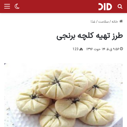
جستجو برای
من
تغییر پ
خانه
/
سلامت
/
غذا
طرز تهیه کلچه برنجی
۹:۵۶ ق.ظ ۱۴ حوت ۱۳۹۶
123