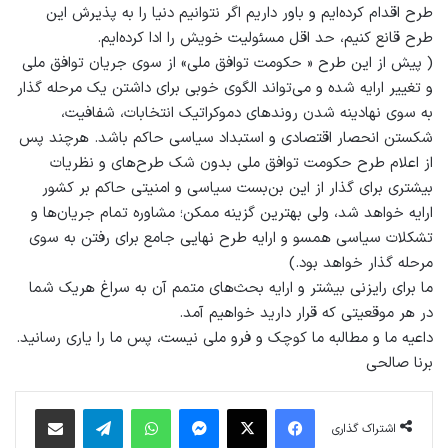
طرح اقدام کرده‌ایم و باور داریم اگر نتوانیم دنیا را به پذیرش این
طرح قانع کنیم، حد اقل مسئولیت خویش را ادا کرده‌ایم.
( پیش از این طرح « حکومت توافق ملی» از سوی جریان توافق ملی
و تغییر ارایه شده و می‌تواند الگوی خوبی برای داشتن یک مرحله گذار
به سوی نهادینه شدن روندهای دموکراتیک انتخابات، شفافیت،
شکستن انحصار اقتصادی و استبداد سیاسی حاکم باشد. هرچند پس
از اعلام طرح حکومت توافق ملی بدون شک طرح‌های و نظریات
بیشتری برای گذار از این بن‌بست سیاسی و امنیتی حاکم بر کشور
ارایه خواهد شد، ولی بهترین گزینه ممکن؛ مشاوره تمام جریان‌ها و
تشکلات سیاسی همسو و ارایه طرح نهایی جامع برای رفتن به سوی
مرحله گذار خواهد بود.)
ما برای رایزنی بیشتر و ارایه بحث‌های متمم آن به سراغ هریک شما
در هر موقعیتی که قرار دارید خواهیم آمد.
داعیه ما و مطالبه ما کوچک و فرو ملی نیست، پس ما را یاری رسانید.
برنا صالحی
فیس بوک
X
پیام رسان
واتس آپ
تلگرام
اشتراک گذاری از طریق ایمیل
اشتراک گذاری