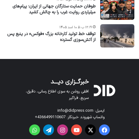
طوفان حمایت ستارگان جهانی از ایران؛ پیام‌های
میلیاردی روایت غرب را به چالش کشید
۱۲:۱۹ ب.ظ ۱۰ اسد ۱۴۰۵
توقف خط تولید کارخانه بزرگ «فوکس» در ینبع پس
از آتش‌سوزی گسترده
خبرگــزاری دیـــد
افقی روشن به سوی اطلاع رسانی، دقیق،
سریع، فراگیر
ایمیل: info@didpress.com
واتساپ شهروند خبرنگار: 4366499110607+
فیس بوک
X
یوتیوب
اینستاگرام
تلگرام
واتس آپ