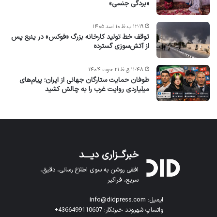
«بردگی جنسی»
۱۲:۱۹ ب.ظ ۱۰ اسد ۱۴۰۵
توقف خط تولید کارخانه بزرگ «فوکس» در ینبع پس
از آتش‌سوزی گسترده
۱۱:۴۸ ق.ظ ۲۱ حوت ۱۴۰۴
طوفان حمایت ستارگان جهانی از ایران؛ پیام‌های
میلیاردی روایت غرب را به چالش کشید
خبرگــزاری دیـــد
افقی روشن به سوی اطلاع رسانی، دقیق،
سریع، فراگیر
ایمیل: info@didpress.com
واتساپ شهروند خبرنگار: 4366499110607+