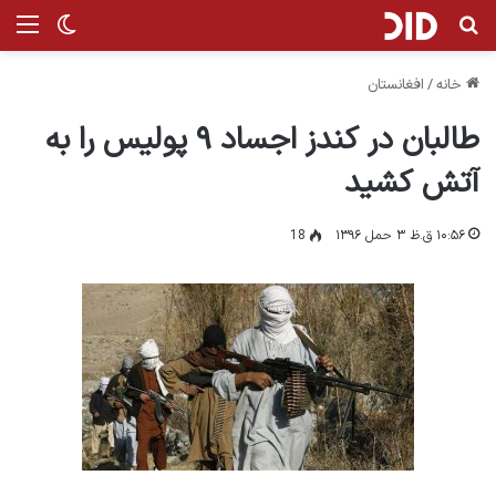
جستجو برای
من
تغییر پ
خانه
/
افغانستان
طالبان در کندز اجساد ۹ پولیس را به
آتش کشید
۱۰:۵۶ ق.ظ ۳ حمل ۱۳۹۶
18