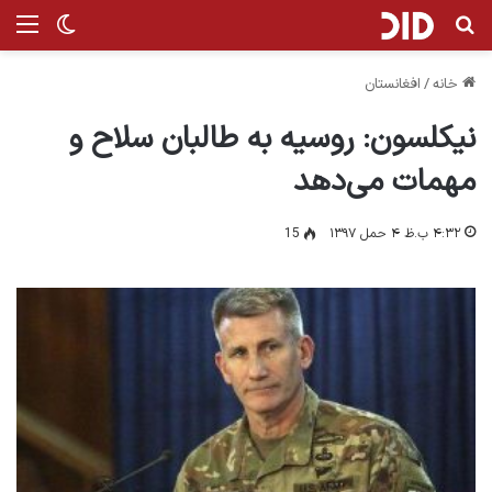
جستجو برای
من
تغییر پ
خانه
/
افغانستان
نیکلسون: روسیه به طالبان سلاح و
مهمات می‌دهد
۴:۳۲ ب.ظ ۴ حمل ۱۳۹۷
15