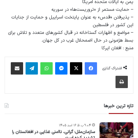
یمن به ایالات متحده امریکا
– حمایت مستمر از «تروریست‌ها» در سوریه
– پذیرفتن «قدس» به عنوان پایتخت اسراییل و حمایت از جنایات
این کشور در فلسطین
– مواضع و اظهارات گستاخانه در قبال کشورهای متعدد و تلاش برای
بسط هژمونی در حال اضمحلال غرب در کل جهان.
منبع : افغان ایرکا
فیس بوک
X
پیام رسان
واتس آپ
تلگرام
اشتراک گذاری از طریق ایمیل
اشتراک گذاری
چاپ
تازه ترین خبرها
۹:۰۴ ب.ظ ۱۶ اسد ۱۴۰۵
سازمان‌ملل: گرانی، ناامنی غذایی در افغانستان را
تشدید کرده است