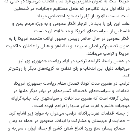
امریکا است به عنوان منفورترین فرد سال انتخاب می‌شود؛ در حالی که
در نگاه اول باید نتانیاهو که عامل مستقیم «جنایات» در فلسطین
است نسبت بالاتری از آراء را به خود اختصاص میداد.
علت این رای را باید در انزجار افکار عمومی و به ویژه مردم یمن و
فلسطین از سیاست‌های امریکا و مداخلات آن دانست.
افکار عمومی در حال حاضر رییس جمهور ایالات متحده امریکا را به
عنوان تصمیم‌گیر اصلی میبینند و نتانیاهو و هیلی را عاملان حاکمیت
امریکا و ترامپ می‌دانند.
در همین راستا، کارنامه ترامپ در ایام ریاست جمهوری وی نیز
می‌تواند دلیل این انتخاب و رای ندادن به گزینه‌های دیگر را روشن‌تر
کند.
ترامپ در همین مدت کوتاه تصدی مقام ریاست جمهوری امریکا،
اقدامات و سیاست‌های خصمانه گستردهای در برابر دیگر ملتها در
پیش گرفته است که همین مداخلات و سیاستهای یک جانبه‌گرایانه
موجبات خشم و نفرت سایر ملتها را فراهم آورده است .
از جمله اقدامات نفرت‌پراکنانه ترامپ می‌توان به موارد زیر اشاره کرد:
– حمایت از عربستان و مشارکت با ایتلاف سعودی در حمله به یمن
– امضای پیمان منع ورود اتباع شش کشور از جمله ایران ، سوریه و