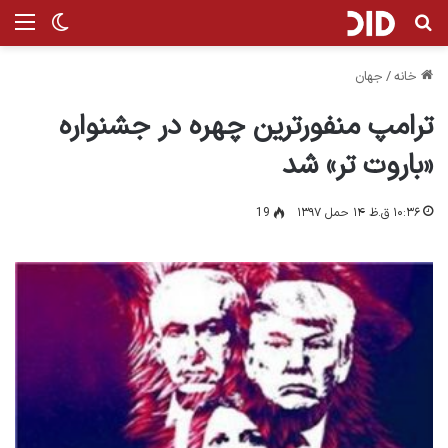
جستجو برای
من
تغییر پ
خانه
/
جهان
ترامپ منفورترین چهره در جشنواره
«باروت تر» شد
۱۰:۳۶ ق.ظ ۱۴ حمل ۱۳۹۷
19