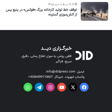
۱۲:۱۹ ب.ظ ۱۰ اسد ۱۴۰۵
توقف خط تولید کارخانه بزرگ «فوکس» در ینبع پس
از آتش‌سوزی گسترده
خبرگــزاری دیـــد
افقی روشن به سوی اطلاع رسانی، دقیق،
سریع، فراگیر
ایمیل: info@didpress.com
واتساپ شهروند خبرنگار: 4366499110607+
فیس بوک
X
یوتیوب
اینستاگرام
تلگرام
واتس آپ